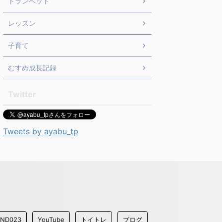
トランペット
レッスン
子育て
むすめ成長記録
Twitter
Tweets by ayabu_tp
iND023
YouTube
トイトレ
ブログ