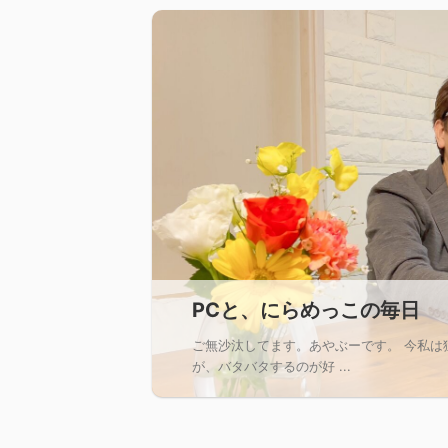
PCと、にらめっこの毎日
ご無沙汰してます。あやぶーです。 今私は
が、バタバタするのが好 ...