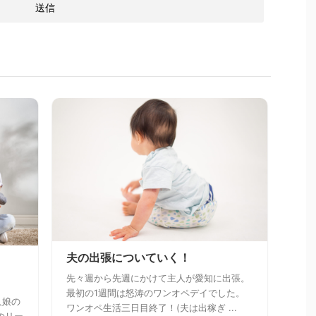
夫の出張についていく！
先々週から先週にかけて主人が愛知に出張。
最初の1週間は怒涛のワンオペデイでした。
人娘の
ワンオペ生活三日目終了！(夫は出稼ぎ ...