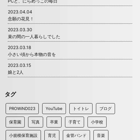
PCと、にらめっこの毎日
2023.04.04
念願の花見！
2023.03.30
束の間の一人暮らしでした
2023.03.18
小さい頃から本物の音を
2023.03.15
娘と2人
タグ
PROWiND023
YouTube
トイトレ
ブログ
保育園
写真
卒業
子育て
小学校
小規模保育施設
育児
金管バンド
音楽