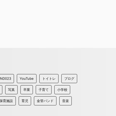
iND023
YouTube
トイトレ
ブログ
写真
卒業
子育て
小学校
保育施設
育児
金管バンド
音楽